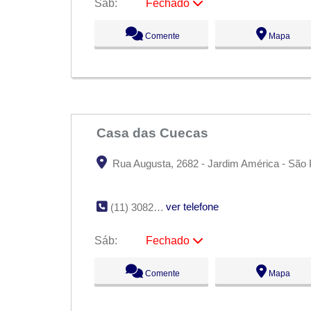
Sáb:
Fechado
Seg:
09:00 - 18:00
Comente
Mapa
Ter:
09:00 - 18:00
Qua:
09:00 - 18:00
Qui:
09:00 - 18:00
Sex:
09:00 - 18:00
Sáb:
Fechado
Dom:
Fechado
Casa das Cuecas
Rua Augusta, 2682 - Jardim América - São 
ver telefone
(11) 3082-8248
Sáb:
Fechado
Seg:
09:00 - 18:00
Comente
Mapa
Ter:
09:00 - 18:00
Qua:
09:00 - 18:00
Qui:
09:00 - 18:00