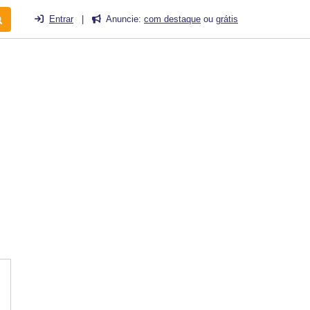
Entrar
|
Anuncie:
com destaque
ou
grátis