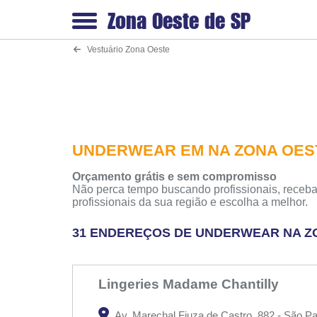
Zona Oeste de
SP
Vestuário Zona Oeste
UNDERWEAR EM NA ZONA OES
Orçamento grátis e sem compromisso
Não perca tempo buscando profissionais, receba
profissionais da sua região e escolha a melhor.
31 ENDEREÇOS DE UNDERWEAR NA Z
Lingeries Madame Chantilly
Av. Marechal Fiuza de Castro, 882 - São Pa