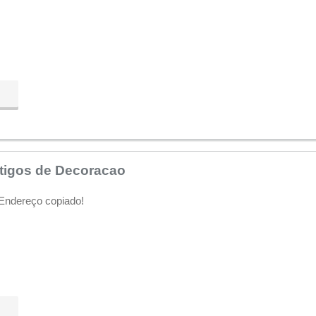
tigos de Decoracao
Endereço copiado!