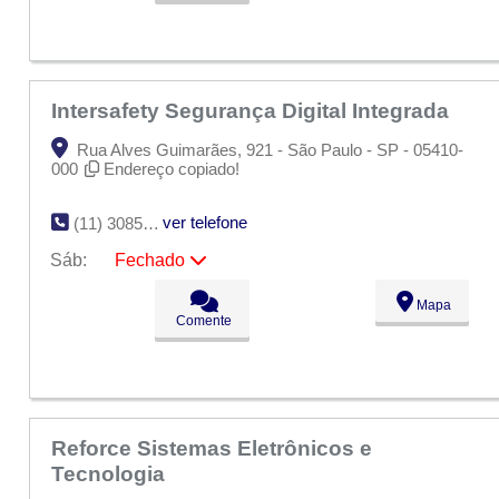
Qui:
09:00 - 18:00
Sex:
09:00 - 18:00
Sáb:
Fechado
Dom:
Fechado
Intersafety Segurança Digital Integrada
Rua Alves Guimarães, 921 - São Paulo - SP - 05410-
000
Endereço copiado!
ver telefone
(11) 3085-5147
Sáb:
Fechado
Seg:
09:00 - 18:00
Mapa
Ter:
09:00 - 18:00
Comente
Qua:
09:00 - 18:00
Qui:
09:00 - 18:00
Sex:
09:00 - 18:00
Sáb:
Fechado
Dom:
Fechado
Reforce Sistemas Eletrônicos e
Tecnologia