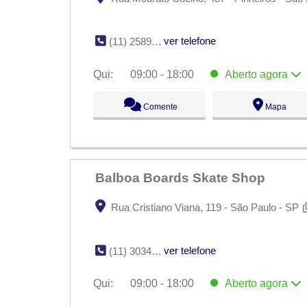
ver telefone
(11) 2589-9624
Qui:
09:00 - 18:00
Aberto
agora
Seg:
09:00 - 18:00
Comente
Mapa
Ter:
09:00 - 18:00
Qua:
09:00 - 18:00
Qui:
09:00 - 18:00
Aberto
agora
Sex:
09:00 - 18:00
Sáb:
Fechado
Dom:
Fechado
Balboa Boards Skate Shop
Rua Cristiano Viana, 119 - São Paulo - SP
ver telefone
(11) 3034-3158
Qui:
09:00 - 18:00
Aberto
agora
Seg:
09:00 - 18:00