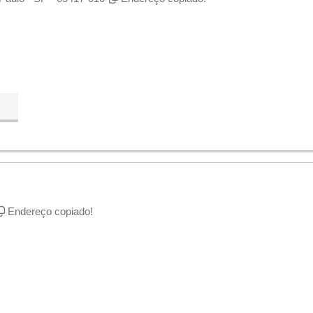
Endereço copiado!