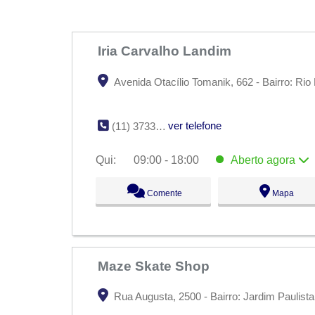
Sáb:
Fechado
Dom:
Fechado
Iria Carvalho Landim
Avenida Otacílio Tomanik, 662 - Bairro: Ri
ver telefone
(11) 3733-0447
Qui:
09:00 - 18:00
Aberto
agora
Seg:
09:00 - 18:00
Comente
Mapa
Ter:
09:00 - 18:00
Qua:
09:00 - 18:00
Qui:
09:00 - 18:00
Aberto
agora
Sex:
09:00 - 18:00
Sáb:
Fechado
Dom:
Fechado
Maze Skate Shop
Rua Augusta, 2500 - Bairro: Jardim Paulist