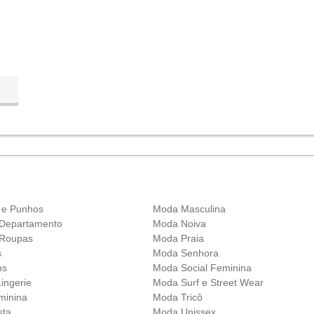
 e Punhos
Moda Masculina
 Departamento
Moda Noiva
 Roupas
Moda Praia
s
Moda Senhora
ns
Moda Social Feminina
ingerie
Moda Surf e Street Wear
minina
Moda Tricô
sta
Moda Unissex