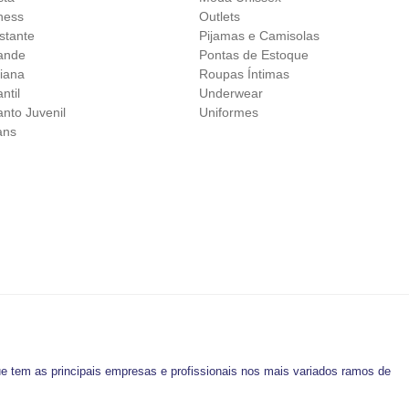
ness
Outlets
stante
Pijamas e Camisolas
ande
Pontas de Estoque
iana
Roupas Íntimas
ntil
Underwear
nto Juvenil
Uniformes
ans
e tem as principais empresas e profissionais nos mais variados ramos de