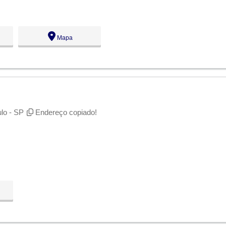
Mapa
lo - SP
Endereço copiado!