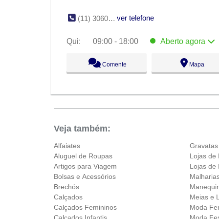
ver telefone
(11) 3060-8617
Qui:
09:00 - 18:00
Aberto
agora
Seg:
09:00 - 18:00
Comente
Mapa
Ter:
09:00 - 18:00
Qua:
09:00 - 18:00
Qui:
09:00 - 18:00
Aberto
agora
Sex:
09:00 - 18:00
Sáb:
Fechado
Dom:
Fechado
Veja também:
Alfaiates
Gravatas
Aluguel de Roupas
Lojas de
Artigos para Viagem
Lojas de
Bolsas e Acessórios
Malharia
Brechós
Manequi
Calçados
Meias e L
Calçados Femininos
Moda Fe
Calçados Infantis
Moda Fe