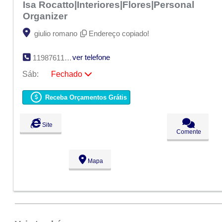
Isa Rocatto|Interiores|Flores|Personal
Organizer
giulio romano
Endereço copiado!
ver telefone
11987611858
Sáb:
Fechado
Seg:
09:00 - 18:00
Ter:
09:00 - 18:00
Receba Orçamentos Grátis
Qua:
09:00 - 18:00
Qui:
09:00 - 18:00
Sex:
09:00 - 18:00
Site
Sáb:
Fechado
Comente
Dom:
Fechado
Mapa