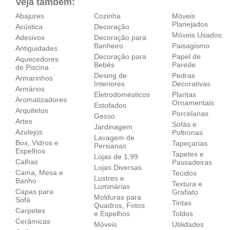
Veja também:
Abajures
Cozinha
Móveis
Planejados
Acústica
Decoração
Móveis Usados
Adesivos
Decoração para
Banheiro
Paisagismo
Antiguidades
Decoração para
Papel de
Aquecedores
Bebês
Parede
de Piscina
Desing de
Pedras
Armarinhos
Interiores
Decorativas
Armários
Eletrodomésticos
Plantas
Aromatizadores
Ornamentais
Estofados
Arquitetos
Porcelanas
Gesso
Artes
Sofás e
Jardinagem
Azulejos
Poltronas
Lavagem de
Box, Vidros e
Tapeçarias
Persianas
Espelhos
Tapetes e
Lojas de 1,99
Calhas
Passadeiras
Lojas Diversas
Cama, Mesa e
Tecidos
Lustres e
Banho
Textura e
Luminárias
Capas para
Grafiato
Molduras para
Sofá
Tintas
Quadros, Fotos
Carpetes
e Espelhos
Toldos
Cerâmicas
Móveis
Utilidades