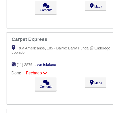
Seg:
09:00 - 18:00
Mapa
Ter:
09:00 - 18:00
Comente
Qua:
09:00 - 18:00
Qui:
09:00 - 18:00
Sex:
09:00 - 18:00
Sáb:
Fechado
Dom:
Fechado
Carpet Express
Rua Americanos, 185 - Bairro: Barra Funda
Endereço
copiado!
ver telefone
(11) 3879-5154
Dom:
Fechado
Seg:
09:00 - 18:00
Mapa
Ter:
09:00 - 18:00
Comente
Qua:
09:00 - 18:00
Qui:
09:00 - 18:00
Sex:
09:00 - 18:00
Sáb:
Fechado
Dom:
Fechado