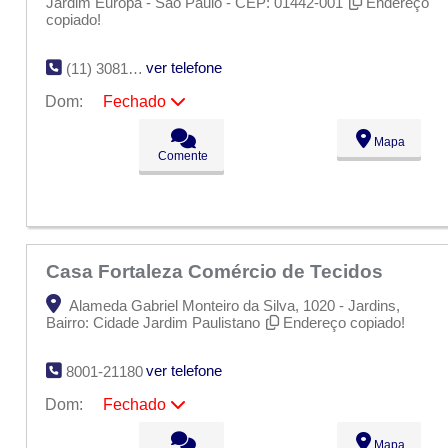
Jardim Europa - São Paulo - CEP: 01442-001
Endereço
copiado!
ver telefone
(11) 3081-5744
Dom:
Fechado
Seg:
09:00 - 18:00
Mapa
Ter:
09:00 - 18:00
Comente
Qua:
09:00 - 18:00
Qui:
09:00 - 18:00
Sex:
09:00 - 18:00
Sáb:
Fechado
Dom:
Fechado
Casa Fortaleza Comércio de Tecidos
Alameda Gabriel Monteiro da Silva, 1020 - Jardins,
Bairro: Cidade Jardim Paulistano
Endereço copiado!
ver telefone
8001-21180
Dom:
Fechado
Seg:
09:00 - 18:00
Mapa