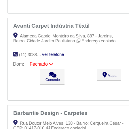
Sex:
09:00 - 18:00
Sáb:
Fechado
Dom:
Fechado
Avanti Carpet Indústria Têxtil
Alameda Gabriel Monteiro da Silva, 887 - Jardins,
Bairro: Cidade Jardim Paulistano
Endereço copiado!
ver telefone
(11) 3088-5200
Dom:
Fechado
Seg:
09:00 - 18:00
Mapa
Ter:
09:00 - 18:00
Comente
Qua:
09:00 - 18:00
Qui:
09:00 - 18:00
Sex:
09:00 - 18:00
Sáb:
Fechado
Dom:
Fechado
Barbantie Design - Carpetes
Rua Doutor Melo Alves, 138 - Bairro: Cerqueira César -
CEP: 01417-010
Endereço copiado!