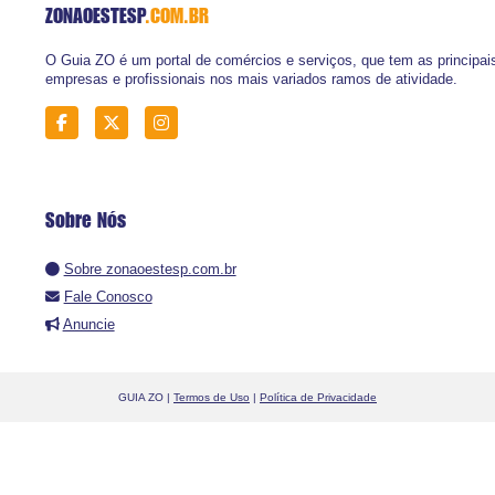
ZONAOESTESP
.COM.BR
O Guia ZO é um portal de comércios e serviços, que tem as principai
empresas e profissionais nos mais variados ramos de atividade.
Sobre Nós
Sobre zonaoestesp.com.br
Fale Conosco
Anuncie
GUIA ZO |
Termos de Uso
|
Política de Privacidade