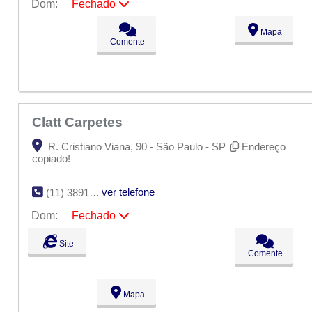
Dom:
Fechado
Seg:
09:00 - 18:00
Mapa
Ter:
09:00 - 18:00
Comente
Qua:
09:00 - 18:00
Qui:
09:00 - 18:00
Sex:
09:00 - 18:00
Sáb:
Fechado
Dom:
Fechado
Clatt Carpetes
R. Cristiano Viana, 90 - São Paulo - SP
Endereço
copiado!
ver telefone
(11) 3891-0638
Dom:
Fechado
Seg:
09:00 - 18:00
Site
Ter:
09:00 - 18:00
Comente
Qua:
09:00 - 18:00
Qui:
09:00 - 18:00
Sex:
09:00 - 18:00
Mapa
Sáb:
Fechado
Dom:
Fechado