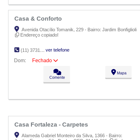
Sáb:
Fechado
Dom:
Fechado
Casa & Conforto
Avenida Otacílio Tomanik, 229 - Bairro: Jardim Bonfiglioli
Endereço copiado!
ver telefone
(11) 3731-7999
Dom:
Fechado
Seg:
09:00 - 18:00
Mapa
Ter:
09:00 - 18:00
Comente
Qua:
09:00 - 18:00
Qui:
09:00 - 18:00
Sex:
09:00 - 18:00
Sáb:
Fechado
Dom:
Fechado
Casa Fortaleza - Carpetes
Alameda Gabriel Monteiro da Silva, 1366 - Bairro: