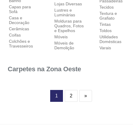
Banho
Passadeiras
Lojas Diversas
Capas para
Tecidos
Lustres e
Sofá
Textura e
Luminárias
Casa e
Grafiato
Molduras para
Decoração
Tintas
Quadros, Fotos
Cerâmicas
e Espelhos
Toldos
Coifas
Móveis
Utilidades
Colchões e
Domésticas
Móveis de
Travesseiros
Demolição
Varais
Carpetes na Zona Oeste
1
2
»