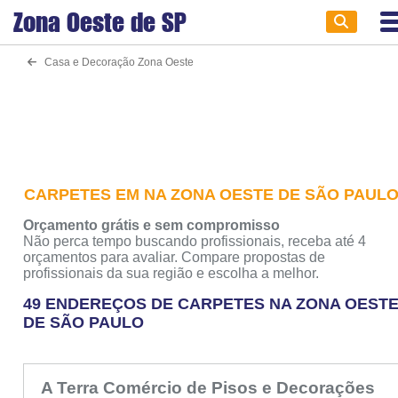
Zona Oeste de
SP
Casa e Decoração Zona Oeste
CARPETES EM NA ZONA OESTE DE SÃO PAUL
Orçamento grátis e sem compromisso
Não perca tempo buscando profissionais, receba até 4
orçamentos para avaliar. Compare propostas de
profissionais da sua região e escolha a melhor.
49 ENDEREÇOS DE CARPETES NA ZONA OEST
DE SÃO PAULO
A Terra Comércio de Pisos e Decorações