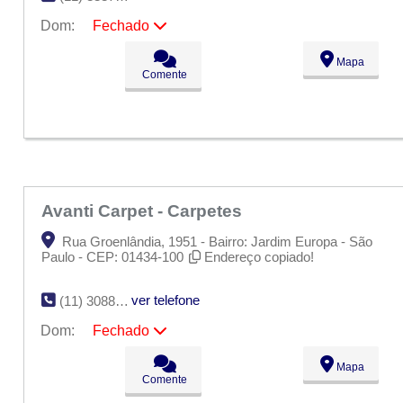
Dom:
Fechado
Seg:
09:00 - 18:00
Mapa
Ter:
09:00 - 18:00
Comente
Qua:
09:00 - 18:00
Qui:
09:00 - 18:00
Sex:
09:00 - 18:00
Sáb:
Fechado
Dom:
Fechado
Avanti Carpet - Carpetes
Rua Groenlândia, 1951 - Bairro: Jardim Europa - São
Paulo - CEP: 01434-100
Endereço copiado!
ver telefone
(11) 3088-5200
Dom:
Fechado
Seg:
09:00 - 18:00
Mapa
Ter:
09:00 - 18:00
Comente
Qua:
09:00 - 18:00
Qui:
09:00 - 18:00