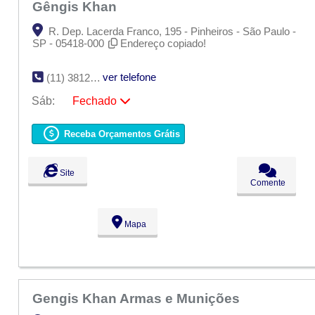
Gêngis Khan
R. Dep. Lacerda Franco, 195 - Pinheiros - São Paulo -
SP - 05418-000
Endereço copiado!
ver telefone
(11) 3812-7537
Sáb:
Fechado
Seg:
09:00 - 18:00
Ter:
09:00 - 18:00
Receba Orçamentos Grátis
Qua:
09:00 - 18:00
Qui:
09:00 - 18:00
Sex:
09:00 - 18:00
Site
Sáb:
Fechado
Comente
Dom:
Fechado
Mapa
Gengis Khan Armas e Munições