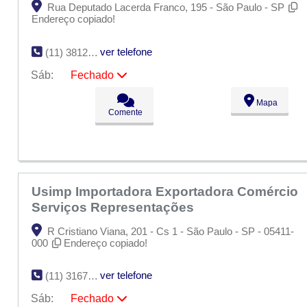
Rua Deputado Lacerda Franco, 195 - São Paulo - SP
Endereço copiado!
ver telefone
(11) 3812-7537
Sáb:
Fechado
Seg:
09:00 - 18:00
Mapa
Ter:
09:00 - 18:00
Comente
Qua:
09:00 - 18:00
Qui:
09:00 - 18:00
Sex:
09:00 - 18:00
Sáb:
Fechado
Dom:
Fechado
Usimp Importadora Exportadora Comércio
Serviços Representações
R Cristiano Viana, 201 - Cs 1 - São Paulo - SP - 05411-
000
Endereço copiado!
ver telefone
(11) 3167-7685
Sáb:
Fechado