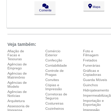
Seg:
09:00 - 18:00
Mapa
Ter:
09:00 - 18:00
Comente
Qua:
09:00 - 18:00
Qui:
09:00 - 18:00
Sex:
09:00 - 18:00
Sáb:
Fechado
Dom:
Fechado
Veja também:
Afiação de
Comércio
Foto e
Facas e
Exterior
Filmagem
Tesouras
Confecção
Fretados
Agências de
Contabilidade
Funerárias
Emprego
Controle de
Gráficas e
Agências de
Pragas
Copiadoras
Matrimônio
Convites
Guarda Móveis
Agências de
Cópias e
Guinchos
Modelo
Impressão
Hidrojateamento
Agências de
Corretoras de
Impermeabilizaç
Notícias
Seguros
Importação e
Arquitetura
Costureiras
Exportação
Assessoria de
Cozinheiros
Impressão
Imprensa