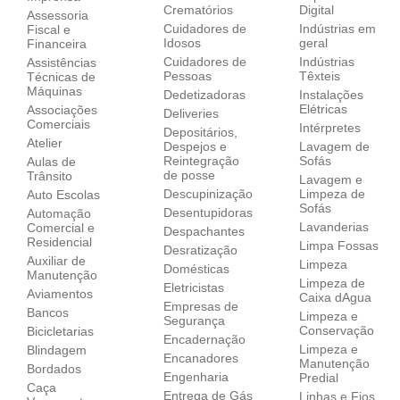
Crematórios
Digital
Assessoria
Cuidadores de
Indústrias em
Fiscal e
Idosos
geral
Financeira
Cuidadores de
Indústrias
Assistências
Pessoas
Têxteis
Técnicas de
Máquinas
Dedetizadoras
Instalações
Elétricas
Associações
Deliveries
Comerciais
Intérpretes
Depositários,
Atelier
Despejos e
Lavagem de
Reintegração
Sofás
Aulas de
de posse
Trânsito
Lavagem e
Descupinização
Limpeza de
Auto Escolas
Sofás
Desentupidoras
Automação
Lavanderias
Comercial e
Despachantes
Residencial
Limpa Fossas
Desratização
Auxiliar de
Limpeza
Domésticas
Manutenção
Limpeza de
Eletricistas
Aviamentos
Caixa dAgua
Empresas de
Bancos
Limpeza e
Segurança
Conservação
Bicicletarias
Encadernação
Limpeza e
Blindagem
Encanadores
Manutenção
Bordados
Engenharia
Predial
Caça
Entrega de Gás
Linhas e Fios